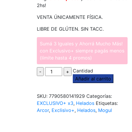
2hs!
VENTA ÚNICAMENTE FÍSICA.
LIBRE DE GLÚTEN. SIN TACC.
Sumá 3 Iguales y Ahorrá Mucho Más!
con Exclusivo+ siempre pagás menos
(límite hasta 4 promos)
Cantidad
Cantidad
Añadir al carrito
SKU:
7790580141929
Categorías:
EXCLUSIVO+ x3
,
Helados
Etiquetas:
Arcor
,
Exclisivo+
,
Helados
,
Mogul