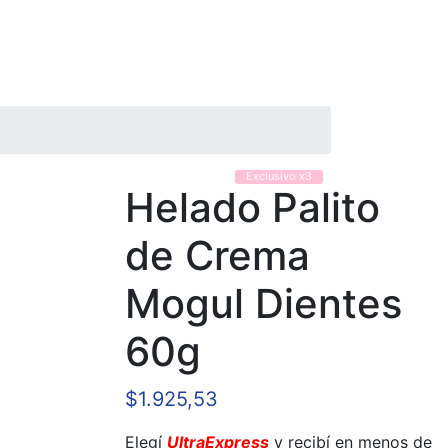
Exclusivo x3
Helado Palito
de Crema
Mogul Dientes
60g
$
1.925,53
Elegí
UltraExpress
y recibí en menos de