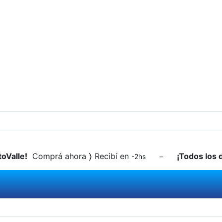
toValle!
Comprá ahora
〉
Recibí en
¡Todos los 
-2hs –