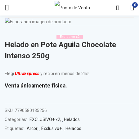
0
Exclusivo x2
Helado en Pote Aguila Chocolate
Intenso 250g
Elegí
UltraExpress
y recibí en menos de 2hs!
Venta únicamente física.
SKU:
7790580135256
Categorías:
EXCLUSIVO+ x2
,
Helados
Etiquetas:
Arcor
,
Exclusivo+
,
Helados