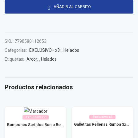
AÑADIR AL CARRITO
SKU:
7790580112653
Categorías:
EXCLUSIVO+ x3
,
Helados
Etiquetas:
Arcor
,
Helados
Productos relacionados
Exclusivo x2
Exclusivo x2
Galletitas Rellenas Rumba 3x112g
Bombones Surtidos Bon o Bon 17u 255g