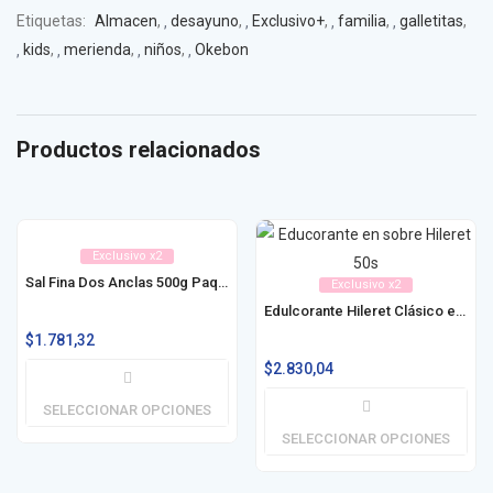
Etiquetas:
Almacen
,
desayuno
,
Exclusivo+
,
familia
,
galletitas
,
kids
,
merienda
,
niños
,
Okebon
Productos relacionados
Exclusivo x2
Sal Fina Dos Anclas 500g Paq / Est
Exclusivo x2
Edulcorante Hileret Clásico en Sobre 50u / 100u
$
1.781,32
$
2.830,04
SELECCIONAR OPCIONES
SELECCIONAR OPCIONES