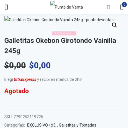
0
Exclusivo x3
Galletitas Okebon Girotondo Vainilla
245g
$
0,00
$
0,00
Elegí
UltraExpress
y recibí en menos de 2hs!
Agotado
SKU:
7790263119726
Categorías:
EXCLUSIVO+ x3
,
Galletitas y Tostadas