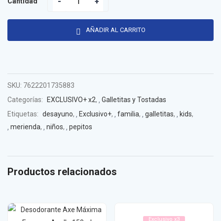
Cantidad
AÑADIR AL CARRITO
SKU:
7622201735883
Categorías:
EXCLUSIVO+ x2
,
Galletitas y Tostadas
Etiquetas:
desayuno
,
Exclusivo+
,
familia
,
galletitas
,
kids
,
merienda
,
niños
,
pepitos
Productos relacionados
Exclusivo x3