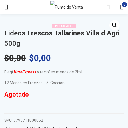
0
Exclusivo x2
Fideos Frescos Tallarines Villa d Agri
500g
$
0,00
$
0,00
Elegí
UltraExpress
y recibí en menos de 2hs!
12 Meses en Freezer – 5′ Cocción
Agotado
SKU:
7795711000052