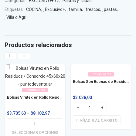
Categorías:
EXCLUSIVO+ x2
,
Pastas y Tapas
Etiquetas:
COCINA
,
Exclusivo+
,
familia
,
frescos
,
pastas
,
Villa d Agri
Productos relacionados
Exclusivo x3
Bolsas Son Buenas de Residuos / Consorcio en Rollo 45x60x30u
Exclusivo x3
$
3.038,00
Bolsas Virutex en Rollo Residuos / Consorcio
$
3.705,63
–
$
8.102,97
AÑADIR AL CARRITO
SELECCIONAR OPCIONES