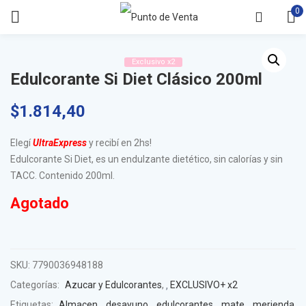
0
Exclusivo x2
Edulcorante Si Diet Clásico 200ml
$
1.814,40
Elegí
UltraExpress
y recibí en 2hs!
Edulcorante Si Diet, es un endulzante dietético, sin calorías y sin
TACC. Contenido 200ml.
Agotado
SKU:
7790036948188
Categorías:
Azucar y Edulcorantes
,
EXCLUSIVO+ x2
Etiquetas:
Almacen
,
desayuno
,
edulcorantes
,
mate
,
merienda