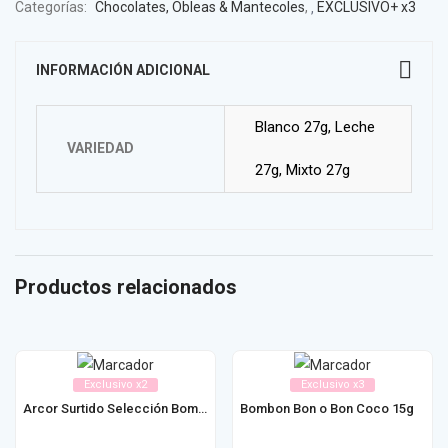
Categorías:
Chocolates, Obleas & Mantecoles
,
EXCLUSIVO+ x3
INFORMACIÓN ADICIONAL
Blanco 27g, Leche
VARIEDAD
27g, Mixto 27g
Productos relacionados
Exclusivo x2
Exclusivo x3
Arcor Surtido Selección Bombones en Casa 246g
Bombon Bon o Bon Coco 15g