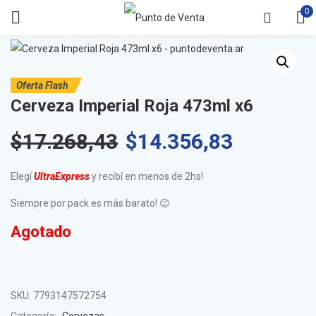
0
Oferta Flash
Cerveza Imperial Roja 473ml x6
$
17.268,43
$
14.356,83
Elegí
UltraExpress
y recibí en menos de 2hs!
Siempre por pack es más barato! 😉
Agotado
SKU:
7793147572754