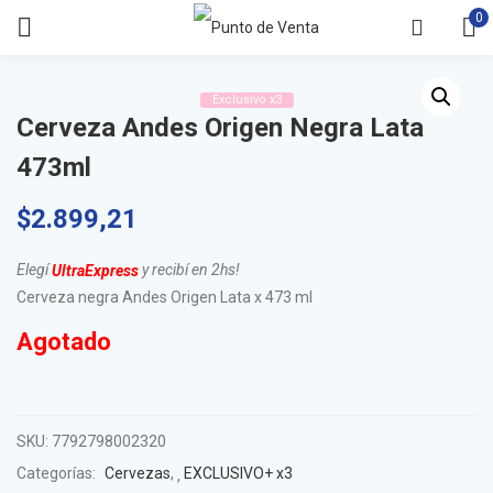
0
Exclusivo x3
Cerveza Andes Origen Negra Lata
473ml
$
2.899,21
Elegí
y recibí en 2hs!
UltraExpress
Cerveza negra Andes Origen Lata x 473 ml
Agotado
SKU:
7792798002320
Categorías:
Cervezas
,
EXCLUSIVO+ x3