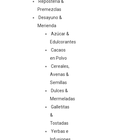
Repostería &
Premezclas
Desayuno &
Merienda
Azúcar &
Edulcorantes
Cacaos
en Polvo
Cereales,
Avenas &
Semillas
Dulces &
Mermeladas
Galletitas
&
Tostadas
Yerbas e
Infusiones