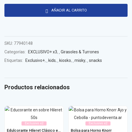
AÑADIR AL CARRITO
SKU:
77940148
Categorías:
EXCLUSIVO+ x3
,
Girasoles & Turrones
Etiquetas:
Exclusivo+
,
kids
,
kiosko
,
misky
,
snacks
Productos relacionados
Exclusivo x2
Exclusivo x2
Edulcorante Hileret Clásico en Sobre 50u / 100u
Bolsa para Horno Knorr