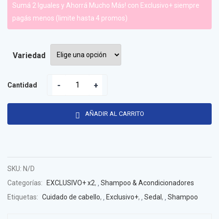
Sumá 2 Iguales y Ahorrá Mucho Más! con Exclusivo+ siempre
pagás menos (limite hasta 4 promos)
Variedad
Cantidad
AÑADIR AL CARRITO
SKU:
N/D
Categorías:
EXCLUSIVO+ x2
,
Shampoo & Acondicionadores
Etiquetas:
Cuidado de cabello
,
Exclusivo+
,
Sedal
,
Shampoo