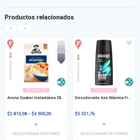
Productos relacionados
Exclusivo x2
Exclusivo x2
Avena Quaker Instantánea 280g / 380g
Desodorante Axe Máxima Frescura 150ml
$
2.810,98
–
$
4.900,00
$
5.531,76
SELECCIONAR OPCIONES
SELECCIONAR OPCIONES