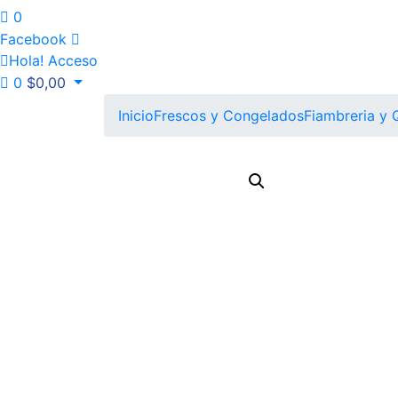
0
Facebook
Hola!
Acceso
0
$
0,00
Inicio
Frescos y Congelados
Fiambreria y 