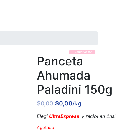
Exclusivo x2
Panceta
Ahumada
Paladini 150g
$
0,00
$
0,00
/kg
Elegí
UltraExpress
y recibí en 2hs!
Agotado