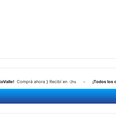
toValle!
Comprá ahora
〉
Recibí en
¡Todos los 
-2hs –