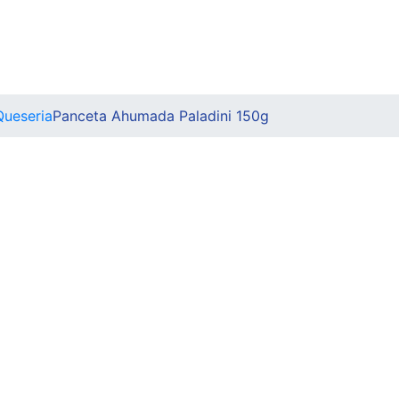
Queseria
Panceta Ahumada Paladini 150g