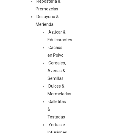
Repostería &
Premezclas
Desayuno &
Merienda
Azúcar &
Edulcorantes
Cacaos
en Polvo
Cereales,
Avenas &
Semillas
Dulces &
Mermeladas
Galletitas
&
Tostadas
Yerbas e
Infusiones