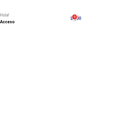
Hola!
0
$
0,00
Acceso