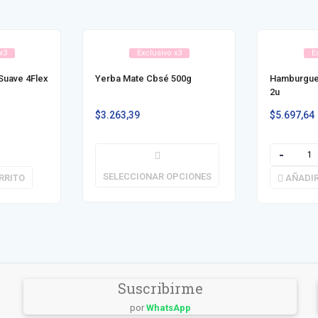
x3
Exclusivo x3
E
Suave 4Flex
Yerba Mate Cbsé 500g
Hamburgues
2u
$
3.263,39
$
5.697,64
SELECCIONAR OPCIONES
RRITO
AÑADIR
Suscribirme
por
WhatsApp