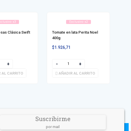
xclusivo x3
Exclusivo x2
as Clásica Swift
Tomate en lata Perita Noel
Sal 
400g
$
1.926,71
$
1.
 AL CARRITO
AÑADIR AL CARRITO
Suscribirme
por mail