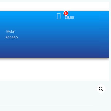
0
$
0,00
Hola!
Acceso