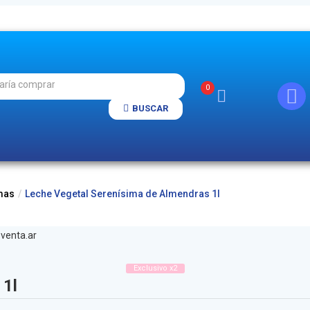
0
BUSCAR
mas
Leche Vegetal Serenísima de Almendras 1l
Exclusivo x2
 1l