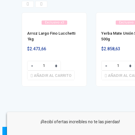
Exclusivo x3
Exclusivo 
Arroz Largo Fino Lucchetti
Yerba Mate Unión 
1kg
500g
$
2.473,66
$
2.858,63
AÑADIR AL CARRITO
AÑADIR AL CA
¡Recibí ofertas increíbles no te las pierdas!