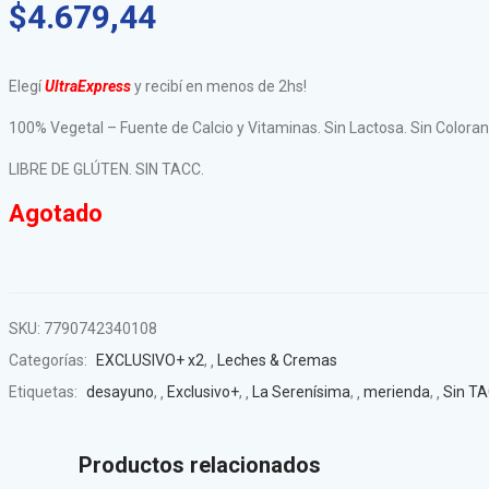
$
4.679,44
Elegí
UltraExpress
y recibí en menos de 2hs!
100% Vegetal – Fuente de Calcio y Vitaminas. Sin Lactosa. Sin Coloran
LIBRE DE GLÚTEN. SIN TACC.
Agotado
SKU:
7790742340108
Categorías:
EXCLUSIVO+ x2
,
Leches & Cremas
Etiquetas:
desayuno
,
Exclusivo+
,
La Serenísima
,
merienda
,
Sin T
Productos relacionados