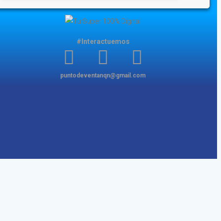
#Interactuemos
puntodeventanqn@gmail.com