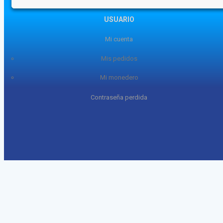
USUARIO
Mi cuenta
Mis pedidos
Mi monedero
Contraseña perdida