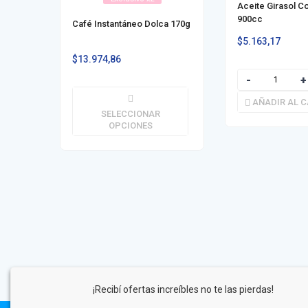
Aceite Girasol C
900cc
Café Instantáneo Dolca 170g
$
5.163,17
$
13.974,86
AÑADIR AL C
SELECCIONAR
OPCIONES
¡Recibí ofertas increíbles no te las pierdas!