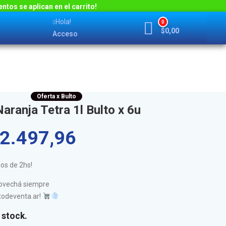
ntos se aplican en el carrito!
Hola!
0
$
0,00
Acceso
Oferta x Bulto
aranja Tetra 1l Bulto x 6u
2.497,96
nos de 2hs!
rovechá siempre
todeventa.ar!
 stock.