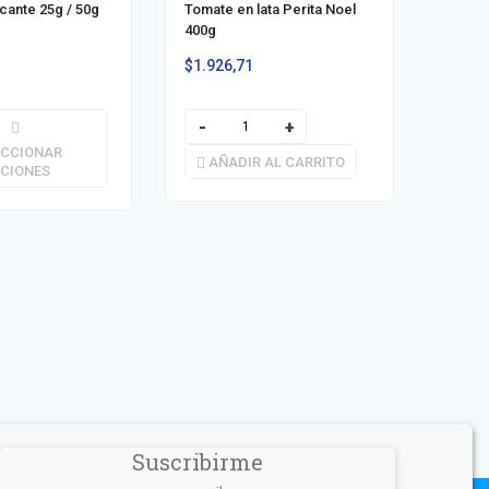
cante 25g / 50g
Tomate en lata Perita Noel
400g
$
1.926,71
ECCIONAR
AÑADIR AL CARRITO
Arroz 
CIONES
$
2.04
AÑ
Suscribirme