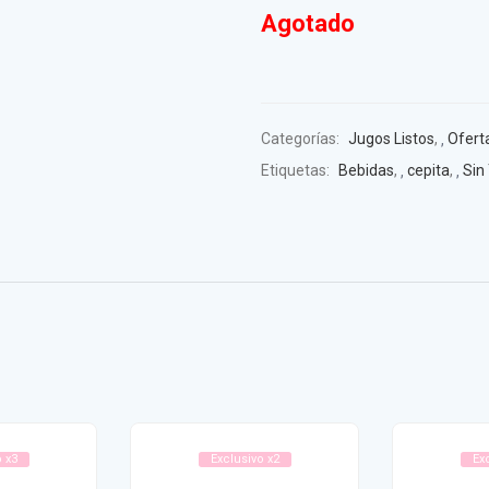
Agotado
Categorías:
Jugos Listos
,
Oferta
Etiquetas:
Bebidas
,
cepita
,
Sin
 x3
Exclusivo x2
Ex