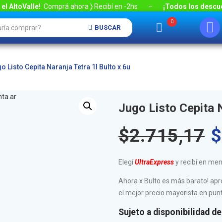
el AltoValle!
Comprá ahora
〉
Recibí en
-2hs –
¡Todos los descue
0
BUSCAR
o Listo Cepita Naranja Tetra 1l Bulto x 6u
Jugo Listo Cepita N
$
2.715,17
$
Elegí
UltraExpress
y recibí en me
Ahora x Bulto es más barato! ap
el mejor precio mayorista en pun
Sujeto a disponibilidad de