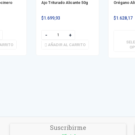
ocinero
Ajo Triturado Alicante 50g
Orégano Ali
$
1.699,93
$
1.628,17
SEL
ARRITO
AÑADIR AL CARRITO
OP
Suscribirme