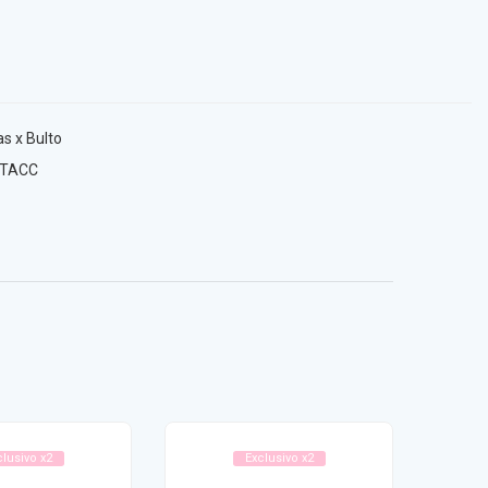
s x Bulto
 TACC
clusivo x2
Exclusivo x2