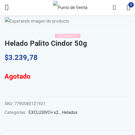
0
Exclusivo x2
Helado Palito Cindor 50g
$
3.239,78
Agotado
SKU:
7790580121921
Categorías:
EXCLUSIVO+ x2
,
Helados