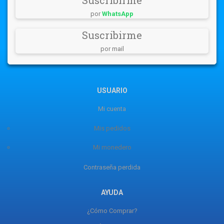
por
WhatsApp
Suscribirme
por mail
USUARIO
Mi cuenta
Mis pedidos
Mi monedero
Contraseña perdida
AYUDA
¿Cómo Comprar?