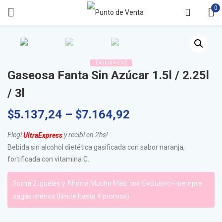
0
Exclusivo x2
Gaseosa Fanta Sin Azúcar 1.5l / 2.25l
/ 3l
$
5.137,24
–
$
7.164,92
Elegí
y recibí en 2hs!
UltraExpress
Bebida sin alcohol dietética gasificada con sabor naranja,
fortificada con vitamina C.
Sumá 2 Iguales y Ahorrá Mucho Más! con Exclusivo+ siempre
pagás menos (limite hasta 4 promos)