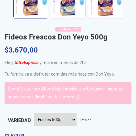
Exclusivo x2
Fideos Frescos Don Yeyo 500g
$
3.670,00
Elegí
UltraExpress
y recibí en menos de 2hs!
Tu familia va a disfrutar comidas más ricas con Don Yeyo.
Sumá 2 Iguales y Ahorrá Mucho Más! con Exclusivo+ siempre
pagás menos (limite hasta 4 promos)
VARIEDAD
Limpiar
$
3.670,00