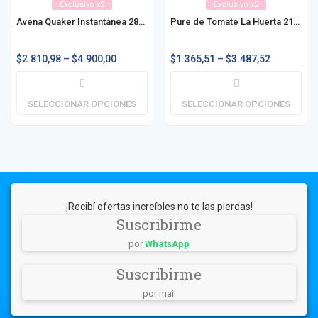
Exclusivo x2
Exclusivo x2
Avena Quaker Instantánea 280g / 380g
Pure de Tomate La Huerta 210g / 530g / 1030g
$
2.810,98
–
$
4.900,00
$
1.365,51
–
$
3.487,52
SELECCIONAR OPCIONES
SELECCIONAR OPCIONES
¡Recibí ofertas increíbles no te las pierdas!
Suscribirme
por
WhatsApp
Suscribirme
por mail