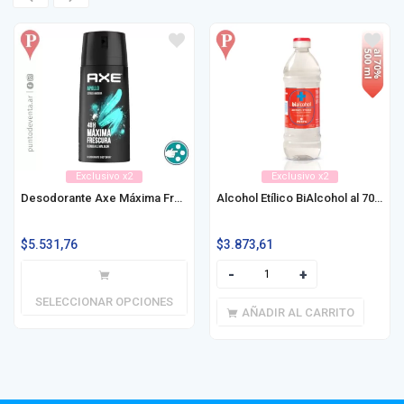
Exclusivo x2
Exclusivo x2
Desodorante Axe Máxima Frescura 150ml
Alcohol Etílico BiAlcohol al 70% 500ml
$
5.531,76
$
3.873,61
SELECCIONAR OPCIONES
AÑADIR AL CARRITO