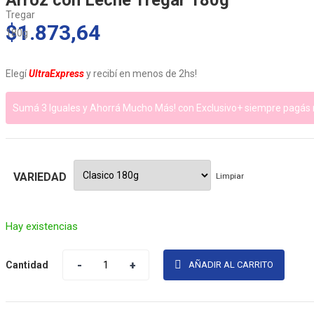
Arroz con Leche Tregar 180g
$
1.873,64
Elegí
UltraExpress
y recibí en menos de 2hs!
Sumá 3 Iguales y Ahorrá Mucho Más! con Exclusivo+ siempre pagás 
VARIEDAD
Limpiar
Hay existencias
Cantidad
Cantidad
AÑADIR AL CARRITO