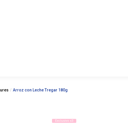
gures
Arroz con Leche Tregar 180g
Exclusivo x3