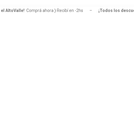
el AltoValle!
Comprá ahora
〉
Recibí en
-2hs –
¡Todos los descue